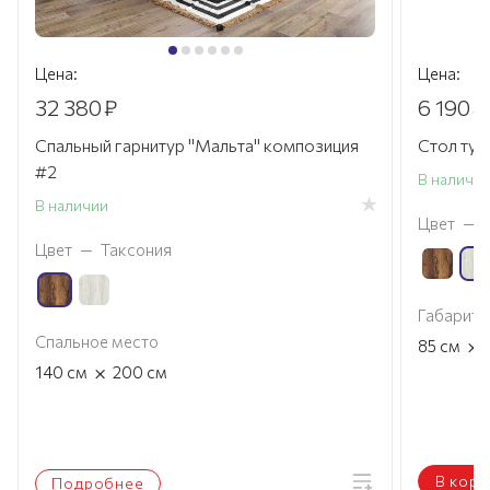
Цена:
Цена:
32 380
₽
6 190
₽
Спальный гарнитур "Мальта" композиция
Стол туа
#2
В наличи
В наличии
Цвет
—
Цвет
—
Таксония
Габариты
Спальное место
×
85
см
×
140
см
200
см
В корз
Подробнее