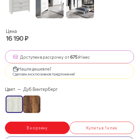
Цена
16 190
₽
Доступен
в рассрочку
от
675
₽/мес
Нашли дешевле?
Сделаем эксклюзивное предложение!
Цвет
—
Дуб Винтерберг
В корзину
Купить в 1 клик