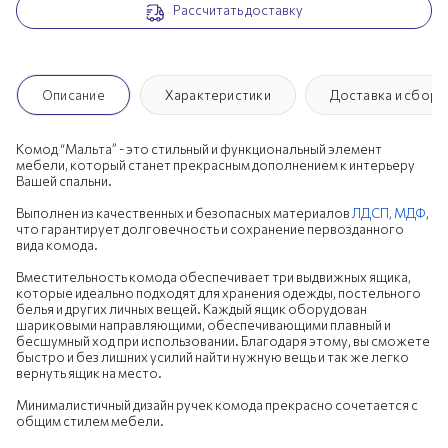
Рассчитать доставку
Описание
Характеристики
Доставка и сборк
Комод “Мальта” - это стильный и функциональный элемент
мебели, который станет прекрасным дополнением к интерьеру
Вашей спальни.
Выполнен из качественных и безопасных материалов
ЛДСП,
МДФ
,
что гарантирует долговечность и сохранение первозданного
вида комода.
Вместительность комода обеспечивает три выдвижных ящика,
которые идеально подходят для хранения одежды, постельного
белья и других личных вещей. Каждый ящик оборудован
шариковыми направляющими, обеспечивающими плавный и
бесшумный ход при использовании. Благодаря этому, вы сможете
быстро и без лишних усилий найти нужную вещь и так же легко
вернуть ящик на место.
Минималистичный дизайн ручек комода прекрасно сочетается с
общим стилем мебели.