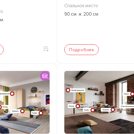
Спальное место
то
×
90
см
200
см
см
Подробнее