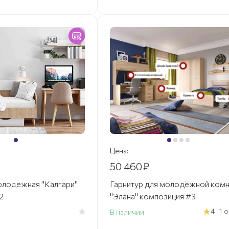
Цена:
50 460
₽
лодежная "Калгари"
Гарнитур для молодёжной ком
2
"Элана" композиция #3
4 | 1
В наличии