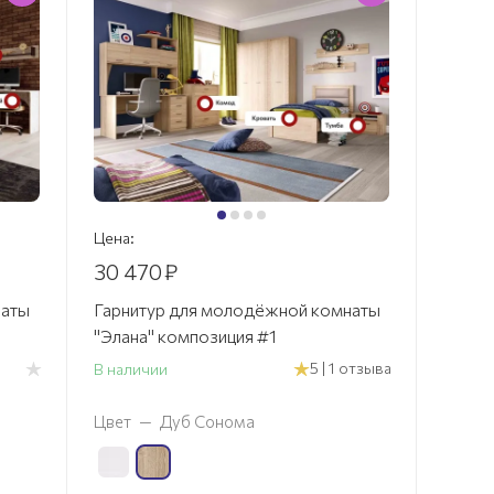
Цена:
30 470
₽
наты
Гарнитур для молодёжной комнаты
"Элана" композиция #1
5 | 1 отзыва
В наличии
Цвет
—
Дуб Сонома