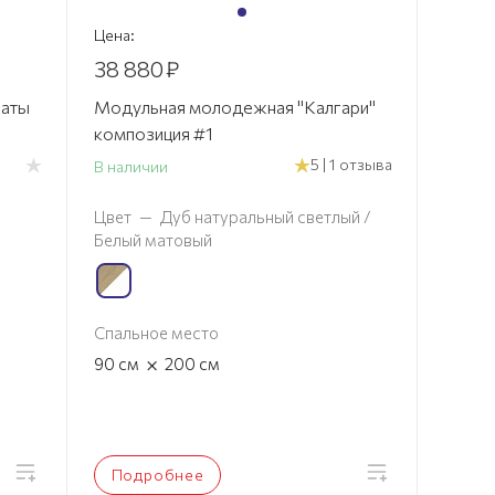
Цена:
38 880
₽
наты
Модульная молодежная "Калгари"
композиция #1
5 | 1 отзыва
В наличии
Цвет
—
Дуб натуральный светлый /
Белый матовый
Спальное место
×
90
см
200
см
Подробнее