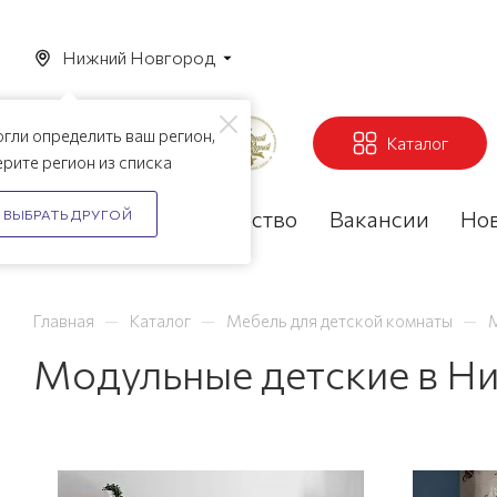
Нижний Новгород
гли определить ваш регион,
Каталог
рите регион из списка
Акции
Партнерство
Вакансии
Но
ВЫБРАТЬ ДРУГОЙ
—
—
—
Главная
Каталог
Мебель для детской комнаты
Модульные детские в Н