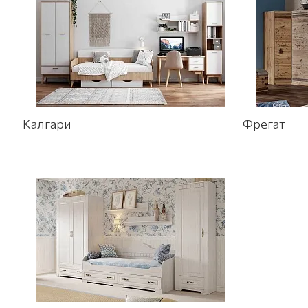
Калгари
Фрегат