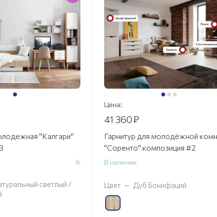
Цена:
41 360
₽
лодежная "Калгари"
Гарнитур для молодёжной ком
3
"Соренто" композиция #2
В наличии
атуральный светлый /
Цвет
—
Дуб Бонифаций
й