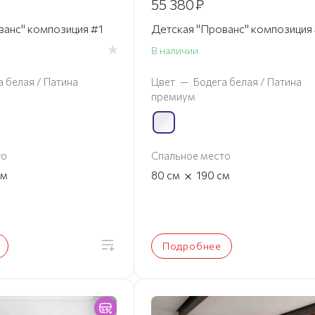
55 380
₽
ванс" композиция #1
Детская "Прованс" композиция
В наличии
а белая / Патина
Цвет
—
Бодега белая / Патина
премиум
то
Спальное место
×
см
80
см
190
см
Подробнее