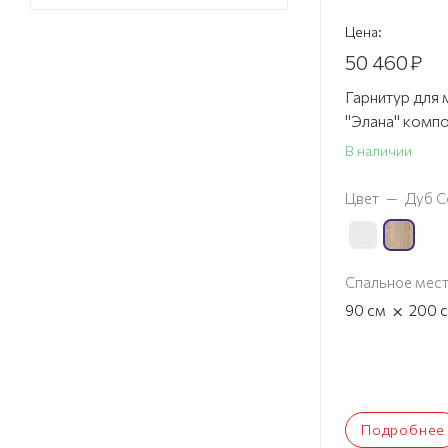
Цена:
50 460
₽
Гарнитур для
"Элана" комп
В наличии
Цвет
—
Дуб С
Спальное мес
×
90
см
200
Подробнее