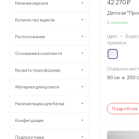
42 270
₽
Наличие зеркала
Детская "Про
Количество ящиков
В наличии
Цвет
—
Бодег
Расположение
премиум
Основание в комплекте
Спальное мес
Кровать-трансформер
×
90
см
200
Материал для кровати
Наличие ящика для белья
Подробнее
Конфигурация
Подлокотники