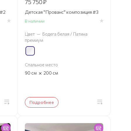
75 750
₽
 #2
Детская "Прованс" композиция #3
В наличии
Цвет
—
Бодега белая / Патина
премиум
Спальное место
×
90
см
200
см
Подробнее