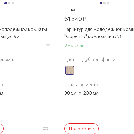
Цена:
61 540
₽
 молодёжной комнаты
Гарнитур для молодёжной ком
озиция #2
"Соренто" композиция #3
В наличии
онома
Цвет
—
Дуб Бонифаций
то
Спальное место
×
см
90
см
200
см
Подробнее