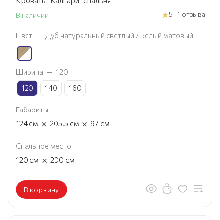
Кровать "Калгари" спальня
5 | 1 отзыва
В наличии
Цвет
—
Дуб натуральный светлый / Белый матовый
Ширина
—
120
120
140
160
Габариты
×
×
124
см
205.5
см
97
см
Спальное место
×
120
см
200
см
В корзину