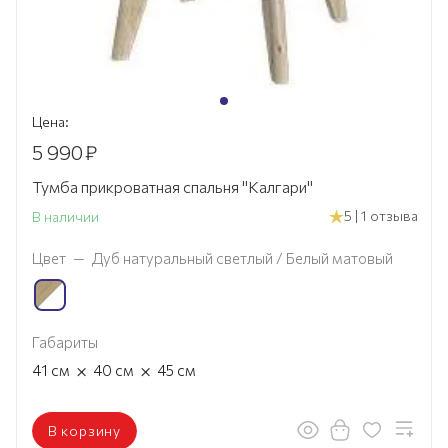
Цена:
5 990
₽
Тумба прикроватная спальня "Калгари"
5 | 1 отзыва
В наличии
Цвет
—
Дуб натуральный светлый / Белый матовый
Габариты
×
×
41
см
40
см
45
см
В корзину