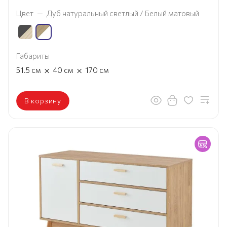
Цвет
—
Дуб натуральный светлый / Белый матовый
Габариты
×
×
51.5
см
40
см
170
см
В корзину