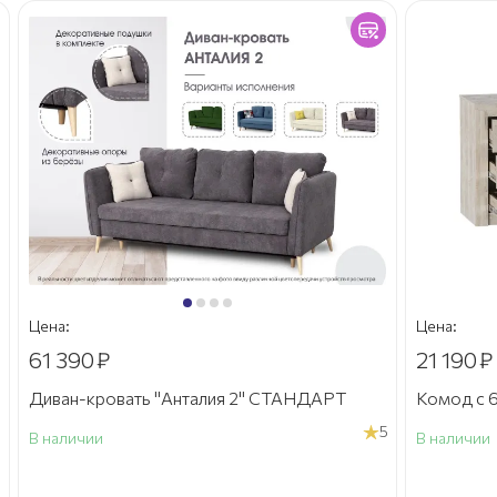
Цена:
Цена:
61 390
₽
21 190
₽
Диван-кровать "Анталия 2" СТАНДАРТ
Комод с 6
5
В наличии
В наличии
а