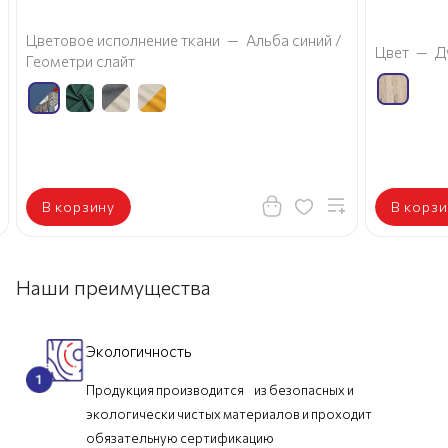
Цветовое исполнение ткани
—
Альба синий /
Цвет
—
Д
Геометри слайт
В корзину
В корзи
Наши преимущества
Экологичность
Продукция производится из безопасных и
экологически чистых материалов и проходит
обязательную сертификацию