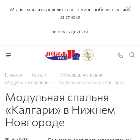
Мы не смогли определить ваш регион, выберите регион
из списка
ВЫБРАТЬ ДРУГОЙ
—
—
—
Главная
Каталог
Мебель для спальни
—
Модульные спальни
Модульная спальня «Калгари»
Модульная спальня
«Калгари» в Нижнем
Новгороде
ФИЛЬТР