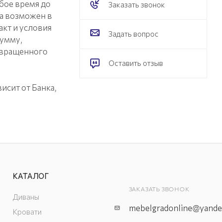
юбое время до
Заказать звонок
ва возможен в
акт и условия
Задать вопрос
сумму,
звращенного
Оставить отзыв
исит от Банка,
КАТАЛОГ
ЗАКАЗАТЬ ЗВОНОК
Диваны
mebelgradonline@yande
Кровати