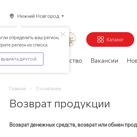
Нижний Новгород
гли определить ваш регион,
Каталог
рите регион из списка
Акции
Партнерство
Вакансии
Но
ВЫБРАТЬ ДРУГОЙ
—
Главная
О компании
Возврат продукции
Возврат денежных средств, возврат или обмен прод