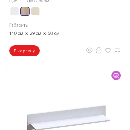
Цвет
—
Дуб Сонома
Габариты
×
×
140
см
29
см
50
см
В корзину