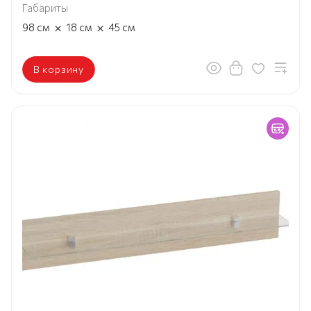
Габариты
×
×
98
см
18
см
45
см
В корзину