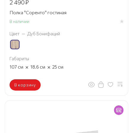
2 490
₽
Полка "Соренто" гостиная
В наличии
Цвет
—
Дуб Бонифаций
Габариты
×
×
107
см
18.6
см
25
см
В корзину