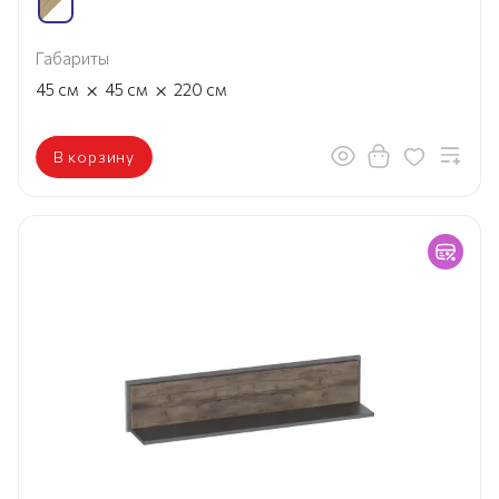
Габариты
×
×
45
см
45
см
220
см
В корзину