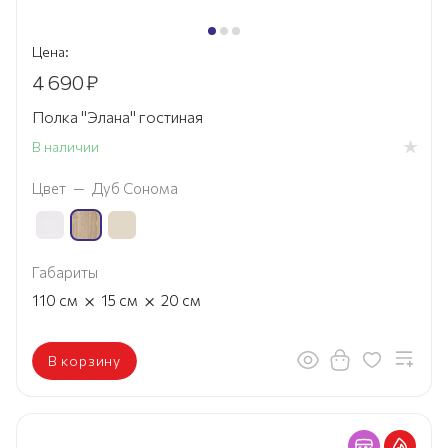
Цена:
4 690
₽
Полка "Элана" гостиная
В наличии
Цвет
—
Дуб Сонома
Габариты
×
×
110
см
15
см
20
см
В корзину