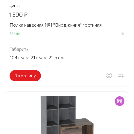
Цена:
1 390 ₽
Полка навесная №1 "Вирджиния" гостиная
Мало
Габариты
×
×
104
см
21
см
22.5
см
В корзину