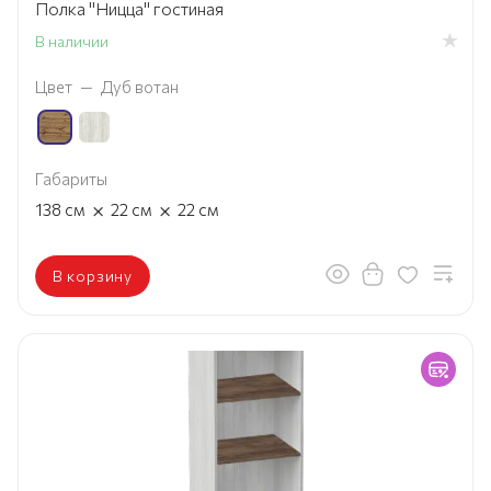
Полка "Ницца" гостиная
В наличии
Цвет
—
Дуб вотан
Габариты
×
×
138
см
22
см
22
см
В корзину