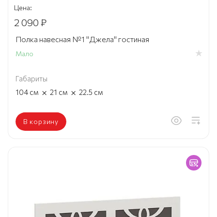
Цена:
2 090 ₽
Полка навесная №1 "Джела" гостиная
Мало
Габариты
×
×
104
см
21
см
22.5
см
В корзину