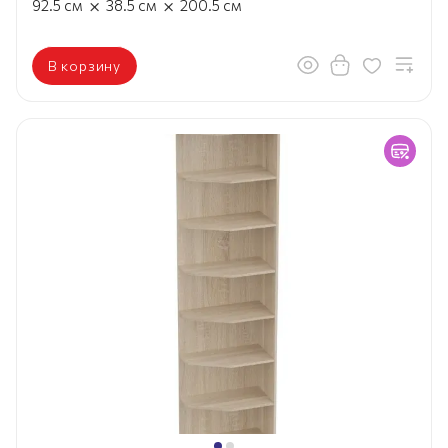
×
×
92.5
см
38.5
см
200.5
см
В корзину