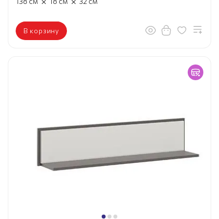
×
×
138
см
18
см
32
см
В корзину