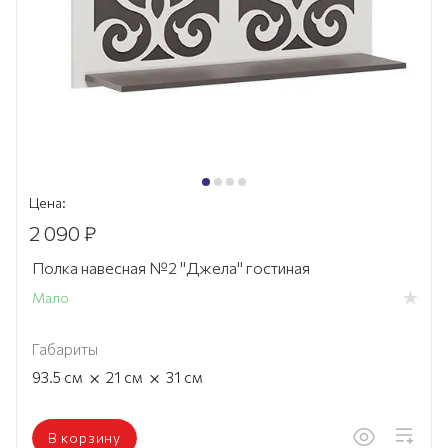
Цена:
2 090 ₽
Полка навесная №2 "Джела" гостиная
Мало
Габариты
×
×
93.5
см
21
см
31
см
В корзину