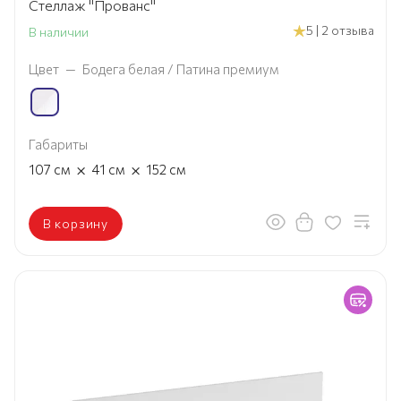
Стеллаж "Прованс"
5 | 2 отзыва
В наличии
Цвет
—
Бодега белая / Патина премиум
Габариты
×
×
107
см
41
см
152
см
В корзину