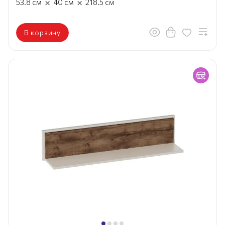
×
×
53.8
см
40
см
218.5
см
В корзину