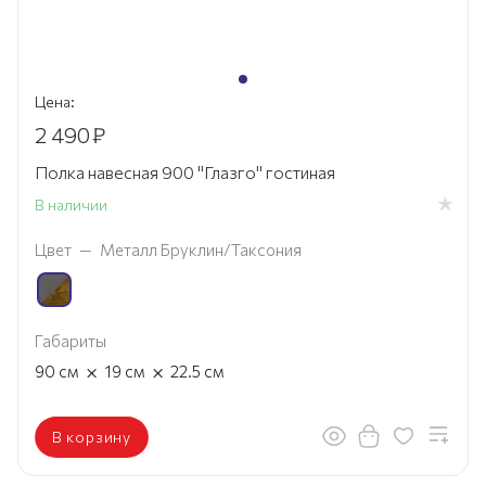
Цена:
2 490
₽
Полка навесная 900 "Глазго" гостиная
В наличии
Цвет
—
Металл Бруклин/Таксония
Габариты
×
×
90
см
19
см
22.5
см
В корзину