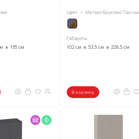
ния
Цвет
—
Металл Бруклин/Таксон
Габариты
×
×
×
см
135
см
102
см
53.5
см
226.5
см
В корзину