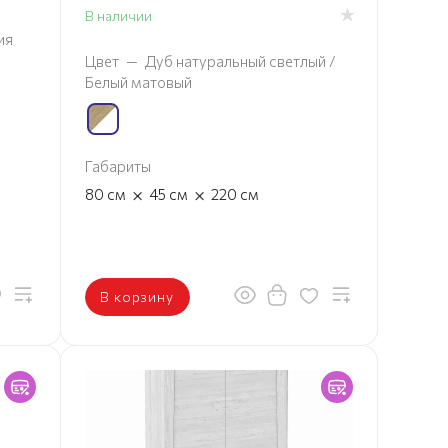
В наличии
ия
Цвет
—
Дуб натуральный светлый /
Белый матовый
Габариты
×
×
80
см
45
см
220
см
В корзину