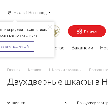
Нижний Новгород
гли определить ваш регион,
Каталог
рите регион из списка
Акции
Партнерство
Вакансии
Но
ВЫБРАТЬ ДРУГОЙ
—
—
—
Главная
Каталог
Шкафы и стеллажи
Распашны
Двухдверные шкафы в 
По индексу сорти
ФИЛЬТР