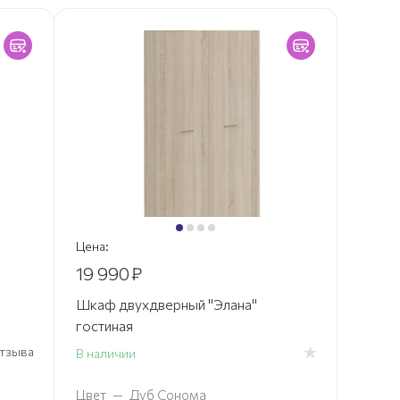
Цена:
19 990
₽
Шкаф двухдверный "Элана"
гостиная
 отзыва
В наличии
Цвет
—
Дуб Сонома