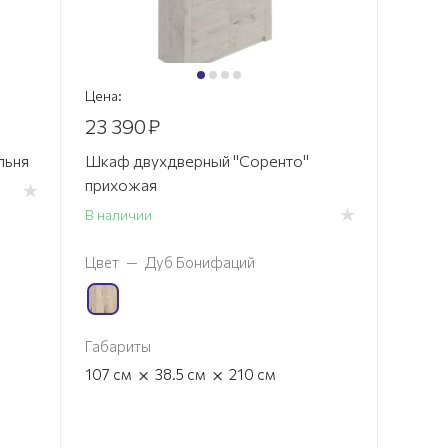
Цена:
23 390
₽
льня
Шкаф двухдверный "Соренто"
прихожая
В наличии
Цвет
—
Дуб Бонифаций
Габариты
×
×
107
см
38.5
см
210
см