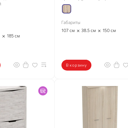
й
Габариты
×
×
107
см
38.5
см
150
см
×
м
185
см
В корзину