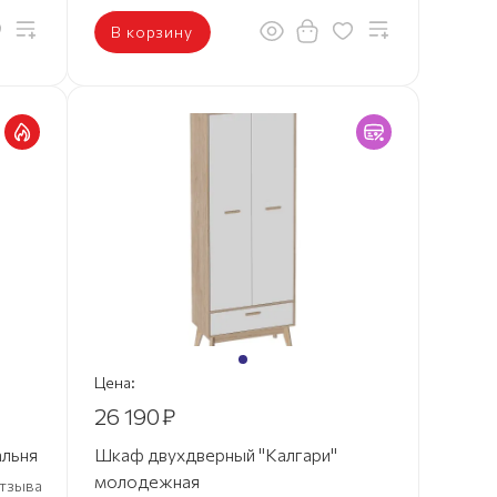
В корзину
Цена:
26 190
₽
альня
Шкаф двухдверный "Калгари"
молодежная
 отзыва