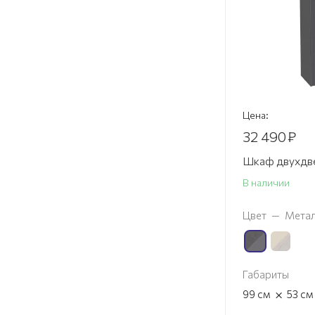
Цена:
32 490
₽
Шкаф двухдве
В наличии
Цвет
—
Метал
Габариты
×
99
см
53
см