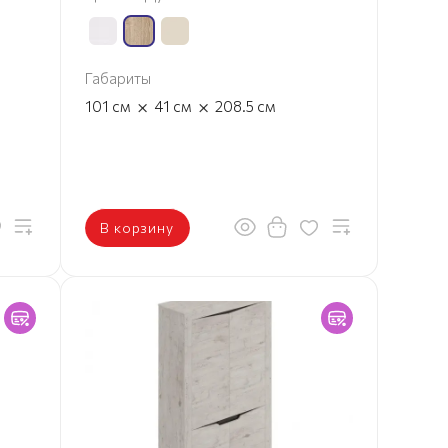
Габариты
×
×
101
см
41
см
208.5
см
В корзину