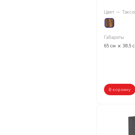
Цвет
—
Таксо
Габариты
×
65
см
38.5
В корзину