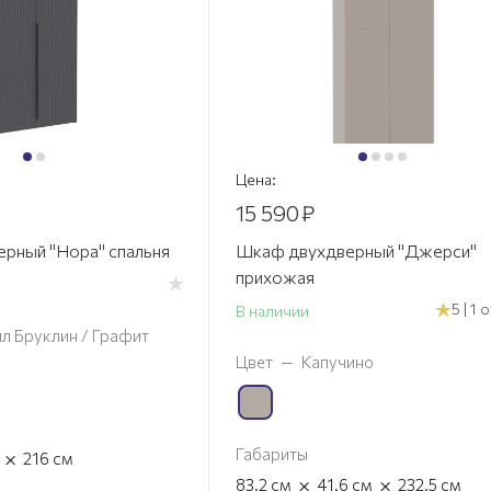
Цена:
15 590
₽
рный "Нора" спальня
Шкаф двухдверный "Джерси"
прихожая
5 | 1
В наличии
л Бруклин / Графит
Цвет
—
Капучино
Габариты
×
216
см
×
×
83.2
см
41.6
см
232.5
см