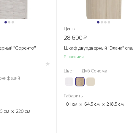
Цена:
28 690
₽
ерный "Соренто"
Шкаф двухдверный "Элана" спа
В наличии
Цвет
—
Дуб Сонома
онифаций
Габариты
×
×
101
см
64.5
см
218.5
см
×
.5
см
220
см