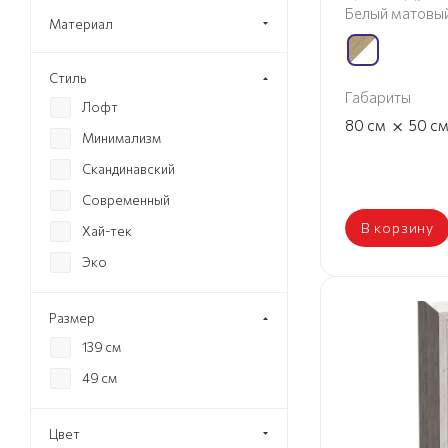
Белый матовы
Материал
Стиль
Габариты
Лофт
×
80
см
50
с
Минимализм
Скандинавский
Современный
В корзину
Хай-тек
Эко
Размер
139 см
49 см
Цвет