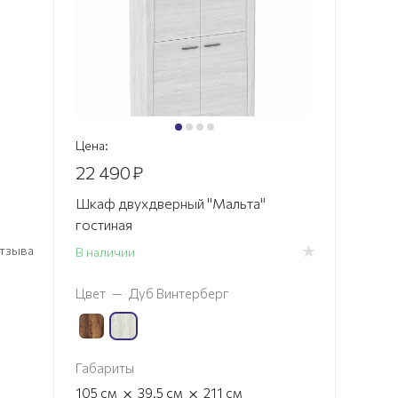
Цена:
22 490
₽
Шкаф двухдверный "Мальта"
гостиная
 отзыва
В наличии
Цвет
—
Дуб Винтерберг
Габариты
×
×
105
см
39.5
см
211
см