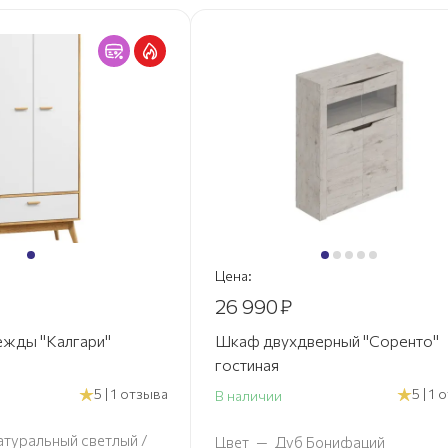
Цена:
26 990
₽
жды "Калгари"
Шкаф двухдверный "Соренто"
гостиная
5 | 1 отзыва
5 | 1
В наличии
атуральный светлый /
Цвет
—
Дуб Бонифаций