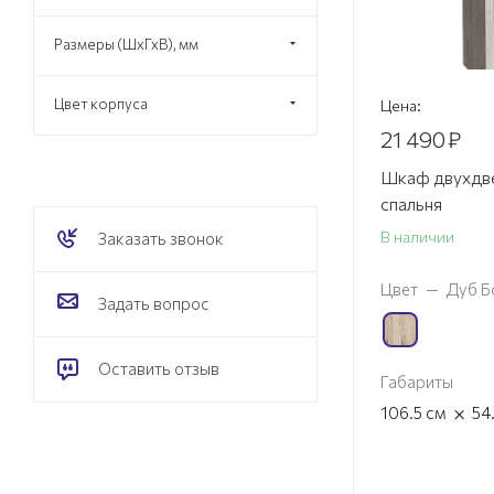
Размеры (ШхГхВ), мм
Цвет корпуса
Цена:
21 490
₽
Шкаф двухдв
спальня
В наличии
Заказать звонок
Цвет
—
Дуб Б
Задать вопрос
Оставить отзыв
Габариты
×
106.5
см
54