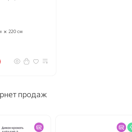
×
м
220
см
ернет продаж