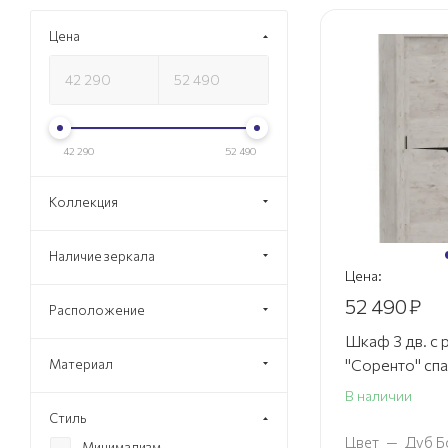
Цена
42 290
52 490
Коллекция
Наличие зеркала
Цена:
52 490
₽
Расположение
Шкаф 3 дв. с
"Соренто" сп
Материал
В наличии
Стиль
Цвет
—
Дуб Б
Минимализм