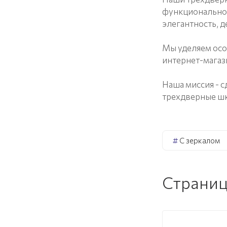
функциональное
элегантность, 
Мы уделяем осо
интернет-магаз
Наша миссия - 
трехдверные ш
#
С зеркалом
Страниц