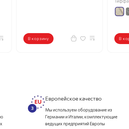
Тиффа
В корзину
В ко
л
Европейское качество
Мы используем оборудование из
но
Германии и Италии, комплектующие
их
ведущих предприятий Европы