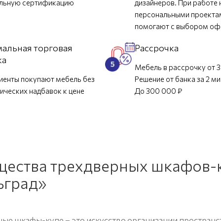
ельную сертификацию
дизайнеров. При работе 
персональными проекта
помогают с выбором о
альная торговая
Рассрочка
ка
Мебель в рассрочку от 3
иенты покупают мебель без
Решение от банка за 2 м
ических надбавок к цене
До 300 000 ₽
ества трехдверных шкафов-к
ьград»
ые шкафы-купе – это искусство организации пространс