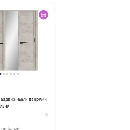
 раздвижными дверями
альня
онифаций