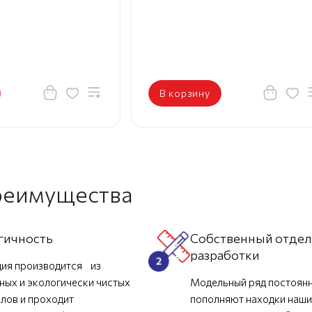
В корзину
реимущества
гичность
Собственный отде
разработки
ия производится из
ных и экологически чистых
Модельный ряд постоян
лов и проходит
пополняют находки наш