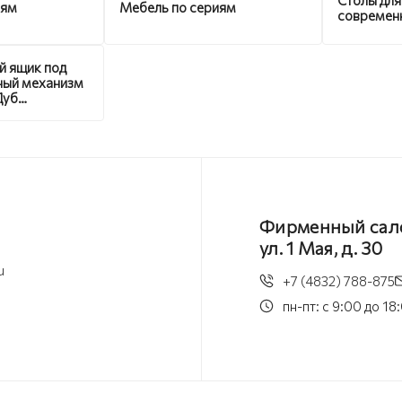
иям
Мебель по сериям
современ
й ящик под
ный механизм
Дуб
ий без
а
Фирменный салон
ул. 1 Мая, д. 30
u
+7 (4832) 788-875
пн-пт: с 9:00 до 18