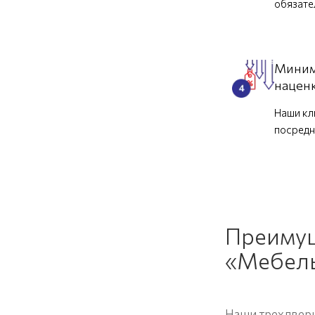
обязат
Миним
нацен
Наши кл
посредн
Преимущ
«Мебел
Наши трехдверн