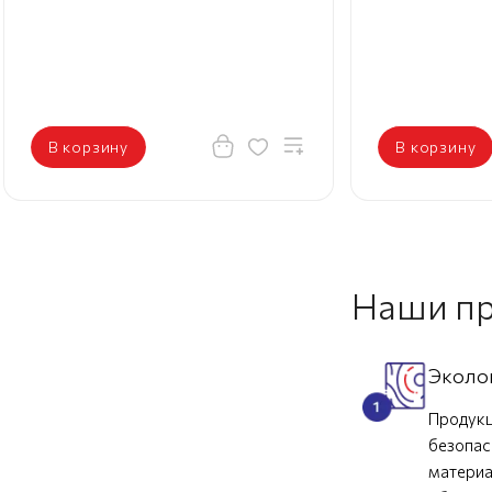
В корзину
В корзину
Наши п
Эколо
Продукц
безопас
материа