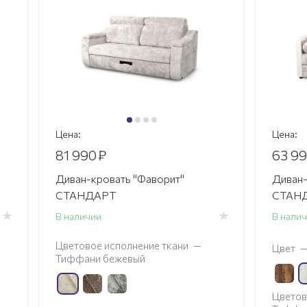
Цена:
Цена:
81 990
₽
63 9
Диван-кровать "Фаворит"
Диван-
СТАНДАРТ
СТАНД
В наличии
В нали
Цветовое исполнение ткани
—
Цвет
Тиффани бежевый
Цветов