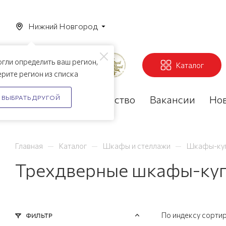
Нижний Новгород
гли определить ваш регион,
Каталог
рите регион из списка
Акции
Партнерство
Вакансии
Но
ВЫБРАТЬ ДРУГОЙ
—
—
—
Главная
Каталог
Шкафы и стеллажи
Шкафы-ку
Трехдверные шкафы-куп
По индексу сорти
ФИЛЬТР