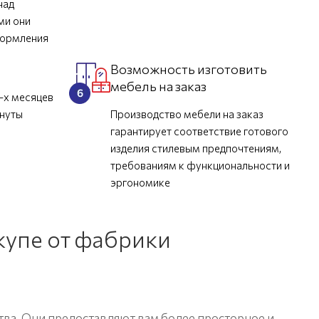
над
ми они
формления
Возможность изготовить
мебель на заказ
-х месяцев
инуты
Производство мебели на заказ
гарантирует соответствие готового
изделия стилевым предпочтениям,
требованиям к функциональности и
эргономике
упе от фабрики
тва. Они предоставляют вам более просторное и