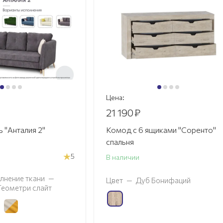
Цена:
21 190
₽
 "Анталия 2"
Комод с 6 ящиками "Соренто"
спальня
5
В наличии
лнение ткани
—
Цвет
—
Дуб Бонифаций
 Геометри слайт