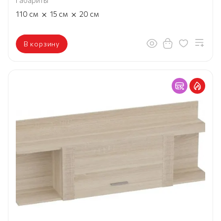
Габариты
×
×
110
см
15
см
20
см
В корзину