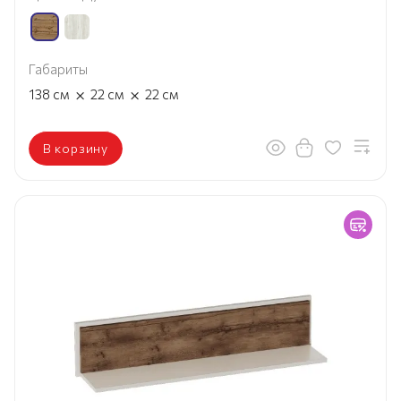
Габариты
×
×
138
см
22
см
22
см
В корзину