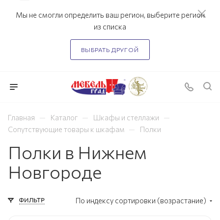
Мы не смогли определить ваш регион, выберите регион
из списка
ВЫБРАТЬ ДРУГОЙ
—
—
—
Главная
Каталог
Шкафы и стеллажи
—
Сопутствующие товары к шкафам
Полки
Полки в Нижнем
Новгороде
ФИЛЬТР
По индексу сортировки (возрастание)