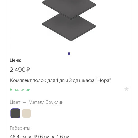
Цена:
2 490
₽
Комплект полок для 1 дв и 3 дв шкафа "Нора"
В наличии
Цвет
—
Металл Бруклин
Габариты
×
×
46.4
см
49.6
см
1.6
см