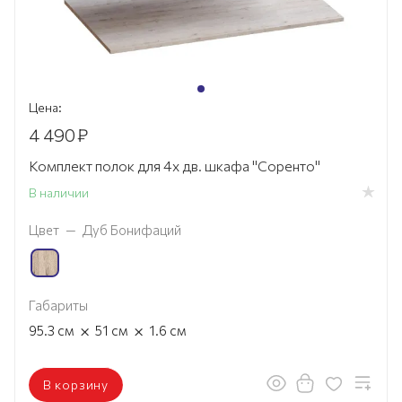
Цена:
4 490
₽
Комплект полок для 4х дв. шкафа "Соренто"
В наличии
Цвет
—
Дуб Бонифаций
Габариты
×
×
95.3
см
51
см
1.6
см
В корзину