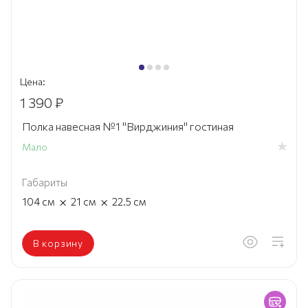
Цена:
1 390 ₽
Полка навесная №1 "Вирджиния" гостиная
Мало
Габариты
×
×
104
см
21
см
22.5
см
В корзину