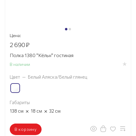
Цена:
2 690
₽
Полка 1380 "Кёльн" гостиная
В наличии
Цвет
—
Белый Аляска/Белый глянец
Габариты
×
×
138
см
18
см
32
см
В корзину