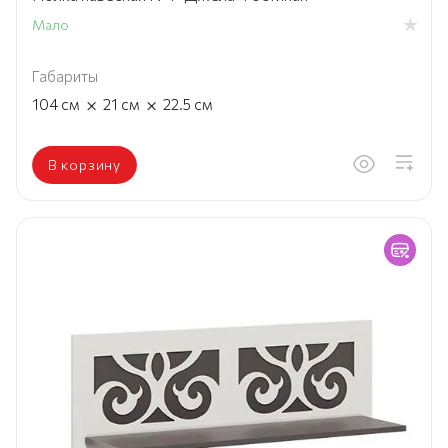
Мало
Габариты
×
×
104
см
21
см
22.5
см
В корзину