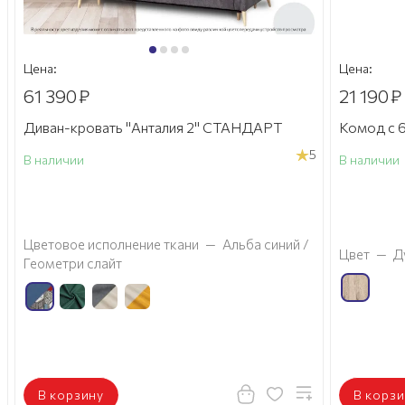
Цена:
Цена:
61 390
₽
21 190
₽
Диван-кровать "Анталия 2" СТАНДАРТ
Комод с 6
5
В наличии
В наличии
а
Цветовое исполнение ткани
—
Альба синий /
Цвет
—
Д
Геометри слайт
В корзину
В корзи