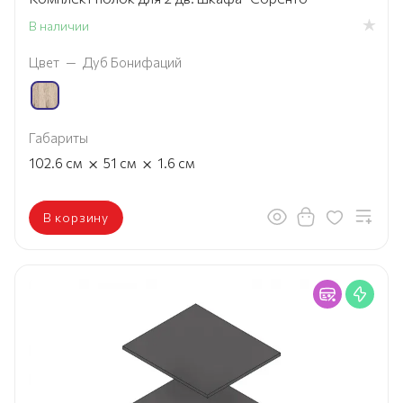
В наличии
Цвет
—
Дуб Бонифаций
Габариты
×
×
102.6
см
51
см
1.6
см
В корзину