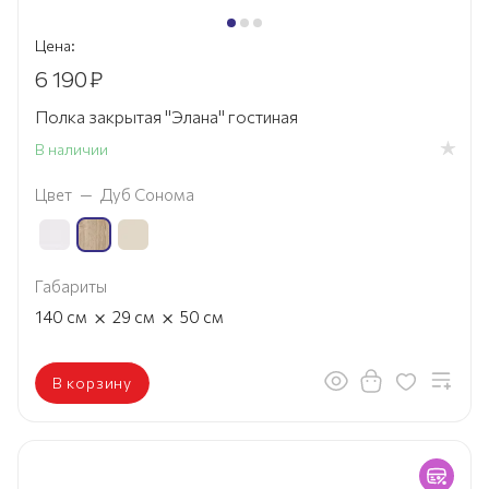
Цена:
6 190
₽
Полка закрытая "Элана" гостиная
В наличии
Цвет
—
Дуб Сонома
Габариты
×
×
140
см
29
см
50
см
В корзину