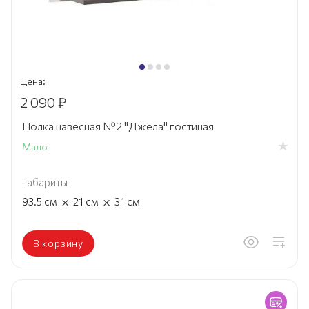
Цена:
2 090 ₽
Полка навесная №2 "Джела" гостиная
Мало
Габариты
×
×
93.5
см
21
см
31
см
В корзину