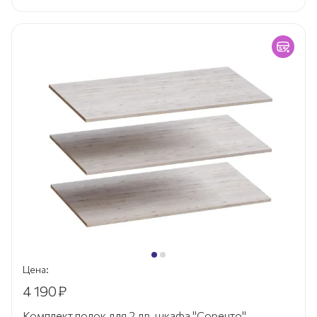
Цена:
4 190
₽
Комплект полок для 2 дв. шкафа "Соренто"