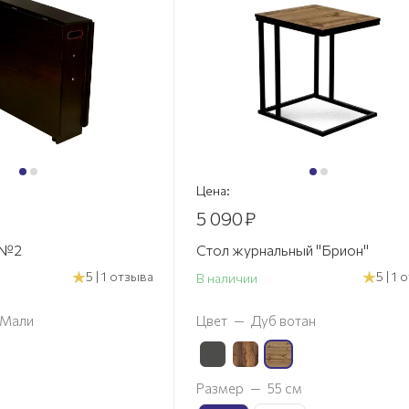
Цена:
5 090
₽
 №2
Стол журнальный "Брион"
5 | 1 отзыва
5 | 1
В наличии
 Мали
Цвет
—
Дуб вотан
Размер
—
55 см