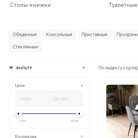
Столы-книжки
Туалетные
Обеденные
Консольные
Приставные
Прозрачн
Стеклянные
По индексу сорти
ФИЛЬТР
Цена
1 690
26 190
Коллекция