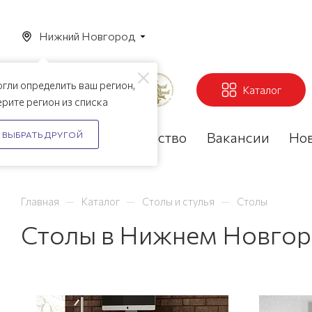
Нижний Новгород
гли определить ваш регион,
Каталог
рите регион из списка
Акции
Партнерство
Вакансии
Но
ВЫБРАТЬ ДРУГОЙ
—
—
—
Главная
Каталог
Столы и стулья
Столы
Столы в Нижнем Новго