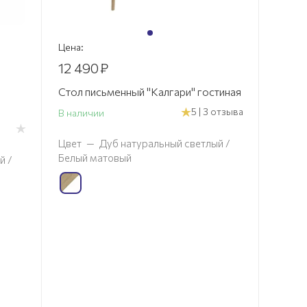
Цена:
12 490
₽
Стол письменный "Калгари" гостиная
5 | 3 отзыва
В наличии
Цвет
—
Дуб натуральный светлый /
Белый матовый
й /