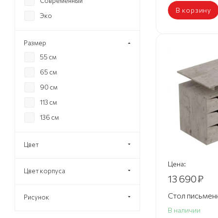
Современный
В корзину
Эко
Размер
55 см
65 см
90 см
113 см
136 см
Цвет
Цена:
Цвет корпуса
13 690
₽
Стол письмен
Рисунок
В наличии