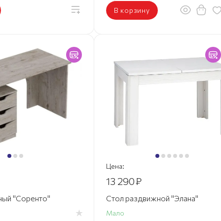
В корзину
Цена:
13 290
₽
ный "Соренто"
Стол раздвижной "Элана"
Мало