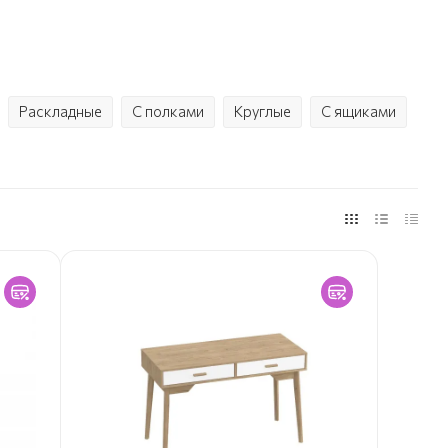
Раскладные
С полками
Круглые
С ящиками