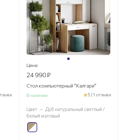
Цена:
24 990
₽
Стол компьютерный "Калгари"
 отзыва
5 | 1 отзыва
В наличии
Цвет
—
Дуб натуральный светлый /
Белый матовый