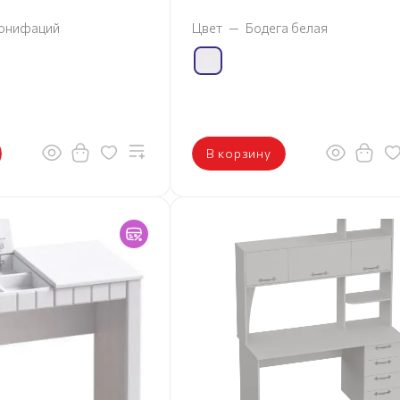
онифаций
Цвет
—
Бодега белая
В корзину