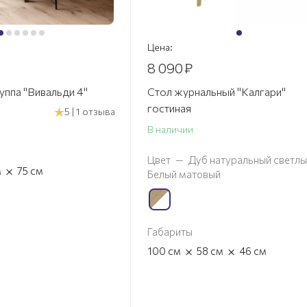
Цена:
8 090
₽
уппа "Вивальди 4"
Стол журнальный "Калгари"
гостиная
5 | 1 отзыва
В наличии
Цвет
—
Дуб натуральный светлы
×
м
75
см
Белый матовый
Габариты
×
×
100
см
58
см
46
см