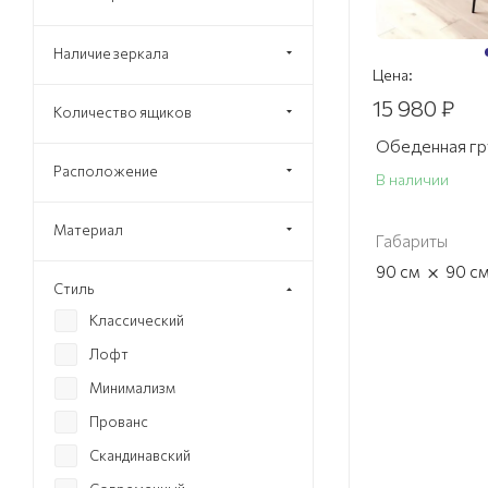
Наличие зеркала
Цена:
15 980 ₽
Количество ящиков
Обеденная гр
Расположение
В наличии
Материал
Габариты
×
90
см
90
с
Стиль
Классический
Лофт
Минимализм
Прованс
Скандинавский