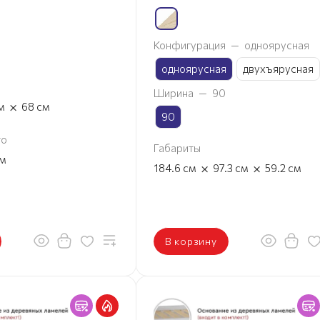
Конфигурация
—
одноярусная
одноярусная
двухъярусная
Ширина
—
90
×
м
68
см
90
то
Габариты
м
×
×
184.6
см
97.3
см
59.2
см
В корзину