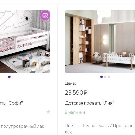
Цена:
23 590
₽
ать "Софи"
Детская кровать "Лия"
В наличии
Цвет
—
Белая эмаль / Прозрачн
 полупрозрачный лак
лак