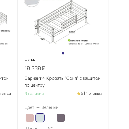
Цена:
18 338
₽
итой
Вариант 4 Кровать "Соня" с защитой
по центру
 отзыва
5 | 1 отзыва
В наличии
Цвет
—
Зеленый
Ширина
—
80