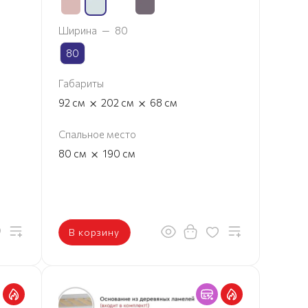
Ширина
—
80
80
Габариты
×
×
92
см
202
см
68
см
Спальное место
×
80
см
190
см
В корзину