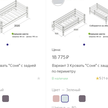
Цена:
18 775
₽
вать "Соня" с задней
Вариант 3 Кровать "Соня" с защ
по периметру
5 | 1
В наличии
ый
Цвет
—
Зеленый
Ширина
—
80