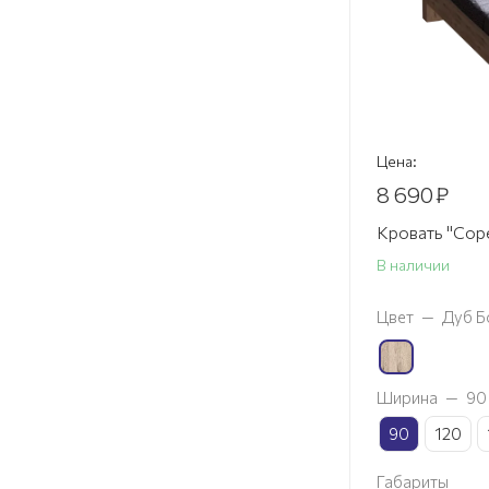
Цена:
8 690
₽
Кровать "Сор
В наличии
Цвет
—
Дуб Б
Ширина
—
90
90
120
Габариты