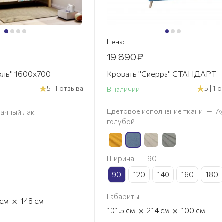
Цена:
19 890
₽
оль" 1600х700
Кровать "Сиерра" СТАНДАРТ
5 | 1 отзыва
5 | 1
В наличии
Цветовое исполнение ткани
—
А
ачный лак
голубой
Ширина
—
90
90
120
140
160
180
Габариты
×
см
148
см
×
×
101.5
см
214
см
100
см