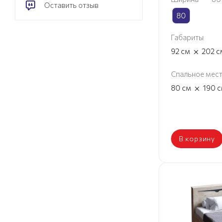
Оставить отзыв
80
Габариты
×
92
см
202
с
Спальное мес
×
80
см
190
с
В корзину