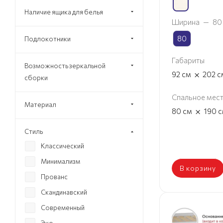
Наличие ящика для белья
Ширина
—
80
80
Подлокотники
Габариты
Возможность зеркальной
×
92
см
202
с
сборки
Спальное мес
Материал
×
80
см
190
с
Стиль
Классический
Минимализм
В корзину
Прованс
Скандинавский
Современный
Эко