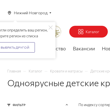
Нижний Новгород
гли определить ваш регион,
Каталог
рите регион из списка
Акции
Партнерство
Вакансии
Но
ВЫБРАТЬ ДРУГОЙ
—
—
—
Главная
Каталог
Кровати и матрасы
Детские кр
Одноярусные детские к
По индексу сорти
ФИЛЬТР