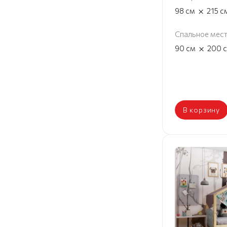
×
98
см
215
с
Спальное мес
×
90
см
200
В корзину