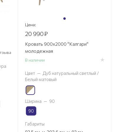
Цена:
20 990
₽
Кровать 900х2000 "Калгари"
молодежная
 отзыва
В наличии
ура
Цвет
—
Дуб натуральный светлый /
Белый матовый
Ширина
—
90
90
Габариты