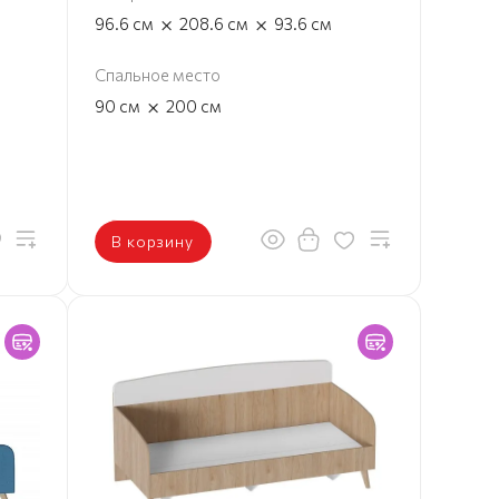
×
×
96.6
см
208.6
см
93.6
см
Спальное место
×
90
см
200
см
В корзину