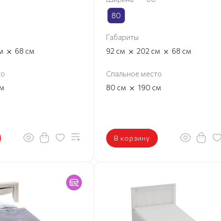
80
Габариты
×
×
×
м
68
см
92
см
202
см
68
см
то
Спальное место
×
м
80
см
190
см
В корзину