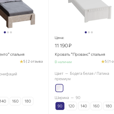
Цена:
11 190
₽
енто" спальня
Кровать "Прованс" спальня
5 | 2 отзыва
5 | 1
В наличии
Цвет
—
Бодега белая / Патина
онифаций
премиум
Ширина
—
90
140
160
180
90
120
140
160
180