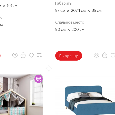
Габариты
×
м
88
см
×
×
97
см
207.1
см
85
см
то
Спальное место
см
×
90
см
200
см
В корзину