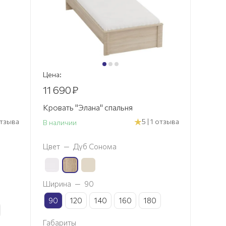
Цена:
11 690
₽
Кровать "Элана" спальня
 отзыва
5 | 1 отзыва
В наличии
Цвет
—
Дуб Сонома
Ширина
—
90
90
120
140
160
180
Габариты