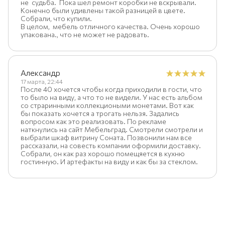
не судьба. Пока шел ремонт коробки не вскрывали.
Конечно были удивлены такой разницей в цвете.
Собрали, что купили.
В целом, мебель отличного качества. Очень хорошо
упакована., что не может не радовать.
Александр
17 марта, 22:44
После 40 хочется чтобы когда приходили в гости, что
то было на виду, а что то не видели. У нас есть альбом
со страринными коллекциоными монетами. Вот как
бы показать хочется а трогать нельзя. Задались
вопросом как это реализовать. По рекламе
наткнулись на сайт Мебельград. Смотрели смотрели и
выбрали шкаф витрину Соната. Позвонили нам все
рассказали, на совесть компании оформили доставку.
Собрали, он как раз хорошо помещяется в кухню
гостинную. И артефакты на виду и как бы за стеклом.