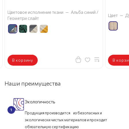
Цветовое исполнение ткани
—
Альба синий /
Цвет
—
Д
Геометри слайт
В корзину
В корзи
Наши преимущества
Экологичность
Продукция производится из безопасных и
экологически чистых материалов и проходит
обязательную сертификацию