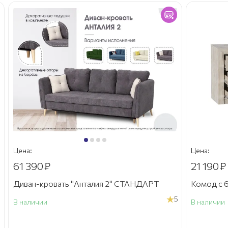
Цена:
Цена:
61 390
₽
21 190
₽
Диван-кровать "Анталия 2" СТАНДАРТ
Комод с 6
5
В наличии
В наличии
а