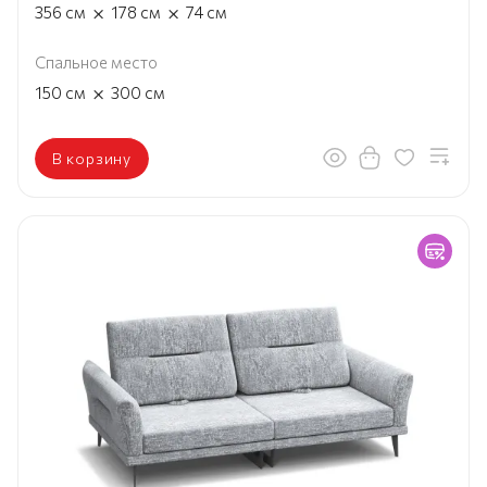
×
×
356
см
178
см
74
см
Спальное место
×
150
см
300
см
В корзину