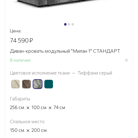
Цена:
74 590
₽
Диван-кровать модульный "Милан 1" СТАНДАРТ
В наличии
Цветовое исполнение ткани
—
Тиффани серый
Габариты
×
×
256
см
100
см
74
см
Спальное место
×
150
см
200
см