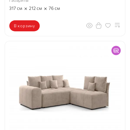
Габариты
×
×
317
см
212
см
76
см
В корзину