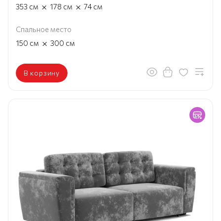
×
×
353
см
178
см
74
см
Спальное место
×
150
см
300
см
В корзину