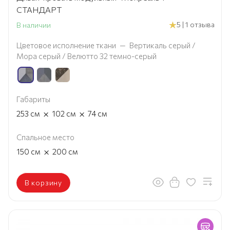
СТАНДАРТ
5 | 1 отзыва
В наличии
Цветовое исполнение ткани
—
Вертикаль серый /
Мора серый / Велютто 32 темно-серый
Габариты
×
×
253
см
102
см
74
см
Спальное место
×
150
см
200
см
В корзину