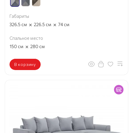
Габариты
×
×
326.5
см
226.5
см
74
см
Спальное место
×
150
см
280
см
В корзину