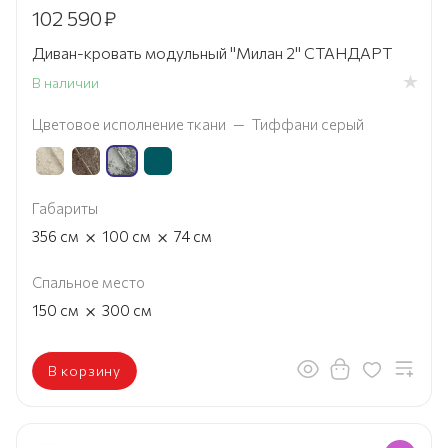
102 590
₽
Диван-кровать модульный "Милан 2" СТАНДАРТ
В наличии
Цветовое исполнение ткани
—
Тиффани серый
Габариты
×
×
356
см
100
см
74
см
Спальное место
×
150
см
300
см
В корзину