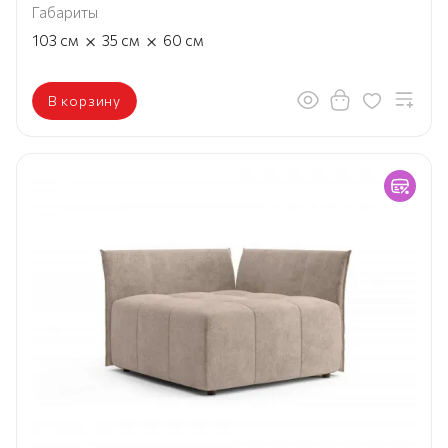
Габариты
×
×
103
см
35
см
60
см
В корзину