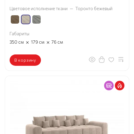
Цветовое исполнение ткани
—
Торонто бежевый
Габариты
×
×
350
см
179
см
76
см
В корзину