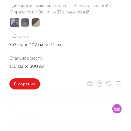
Цветовое исполнение ткани
—
Вертикаль серый /
Мора серый / Велютто 32 темно-серый
Габариты
×
×
353
см
102
см
74
см
Спальное место
×
150
см
300
см
В корзину