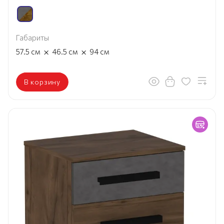
Габариты
×
×
57.5
см
46.5
см
94
см
В корзину