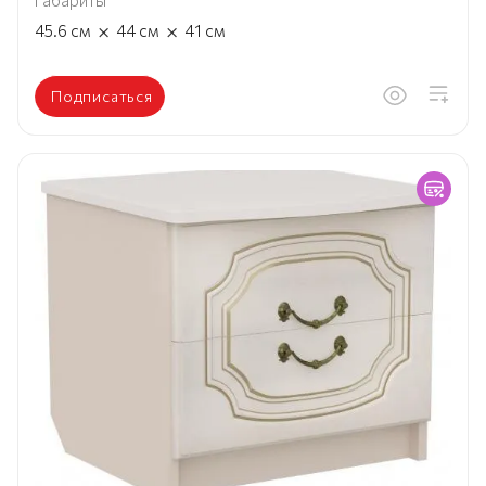
Габариты
×
×
45.6
см
44
см
41
см
Подписаться