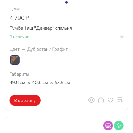
Цена:
4 790
₽
Тумба 1 ящ "Денвер" спальня
В наличии
Цвет
—
Дуб вотан / Графит
Габариты
×
×
49.8
см
40.6
см
53.9
см
В корзину