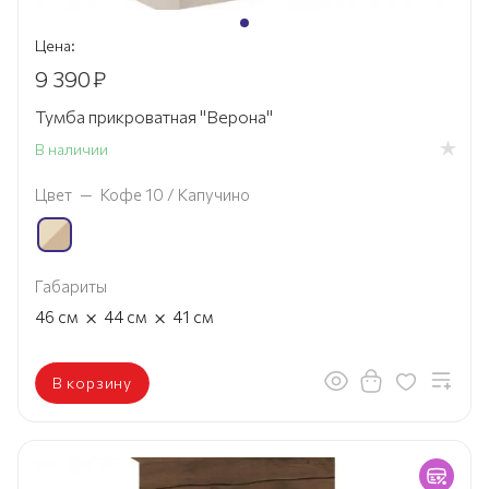
Цена:
9 390
₽
Тумба прикроватная "Верона"
В наличии
Цвет
—
Кофе 10 / Капучино
Габариты
×
×
46
см
44
см
41
см
В корзину