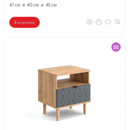
×
×
41
см
40
см
45
см
В корзину