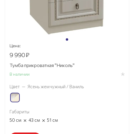
Цена:
9 990
₽
Тумба прикроватная "Николь"
В наличии
Цвет
—
Ясень жемчужный / Ваниль
Габариты
×
×
50
см
43
см
51
см