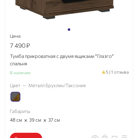
Цена:
7 490
₽
Тумба прикроватная с двумя ящиками "Глазго"
спальня
5 | 1 отзыва
В наличии
Цвет
—
Металл Бруклин/Таксония
Габариты
×
×
48
см
39
см
37
см