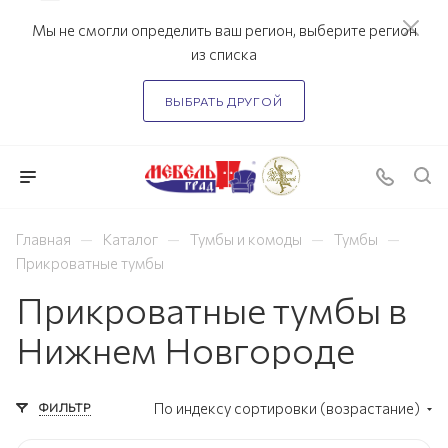
Мы не смогли определить ваш регион, выберите регион
из списка
ВЫБРАТЬ ДРУГОЙ
—
—
—
—
Главная
Каталог
Тумбы и комоды
Тумбы
Прикроватные тумбы
Прикроватные тумбы в
Нижнем Новгороде
ФИЛЬТР
По индексу сортировки (возрастание)