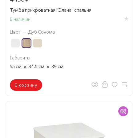
Тумба прикроватная "Элана" спальня
В наличии
Цвет
—
Дуб Сонома
Габариты
×
×
55
см
34.5
см
39
см
В корзину