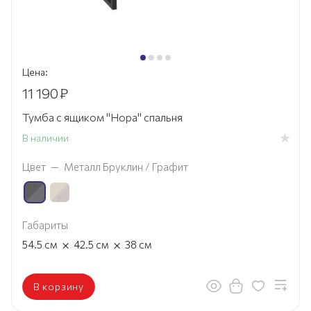
Цена:
11 190
₽
Тумба с ящиком "Нора" спальня
В наличии
Цвет
—
Металл Бруклин / Графит
Габариты
×
×
54.5
см
42.5
см
38
см
В корзину