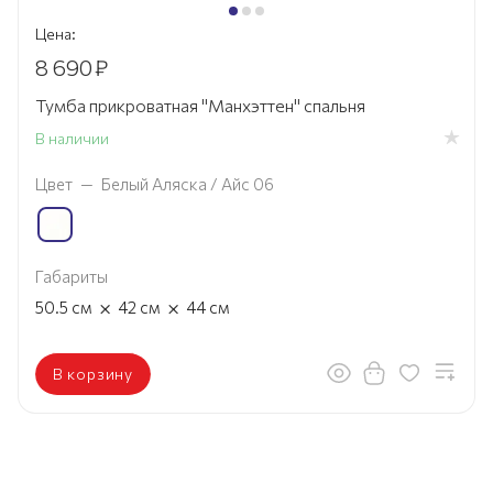
Цена:
8 690
₽
Тумба прикроватная "Манхэттен" спальня
В наличии
Цвет
—
Белый Аляска / Айс 06
Габариты
×
×
50.5
см
42
см
44
см
В корзину