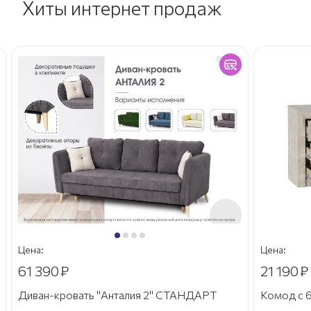
Хиты интернет продаж
Цена:
Цена:
61 390
₽
21 190
₽
Диван-кровать "Анталия 2" СТАНДАРТ
Комод с 6