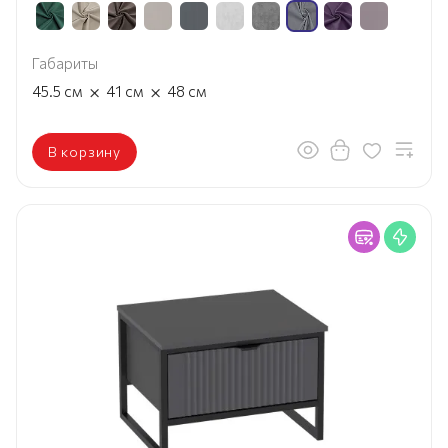
Габариты
×
×
45.5
см
41
см
48
см
В корзину