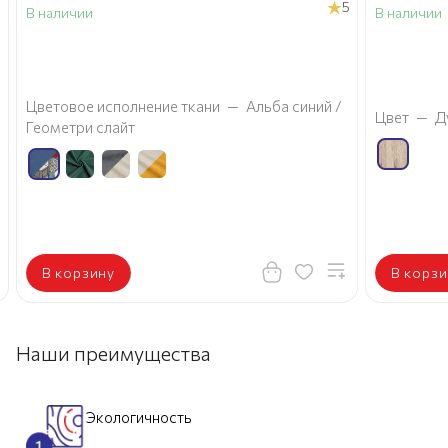
5
В наличии
В наличии
а
Цветовое исполнение ткани
—
Альба синий /
Цвет
—
Д
Геометри слайт
В корзину
В корзи
Наши преимущества
Экологичность